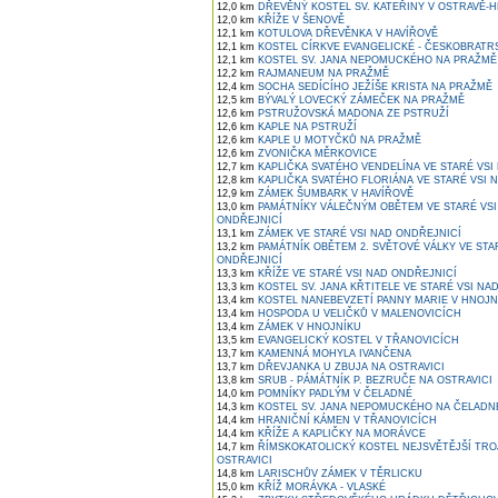
12,0 km
DŘEVĚNÝ KOSTEL SV. KATEŘINY V OSTRAVĚ-H
12,0 km
KŘÍŽE V ŠENOVĚ
12,1 km
KOTULOVA DŘEVĚNKA V HAVÍŘOVĚ
12,1 km
KOSTEL CÍRKVE EVANGELICKÉ - ČESKOBRATR
12,1 km
KOSTEL SV. JANA NEPOMUCKÉHO NA PRAŽMĚ
12,2 km
RAJMANEUM NA PRAŽMĚ
12,4 km
SOCHA SEDÍCÍHO JEŽÍŠE KRISTA NA PRAŽMĚ
12,5 km
BÝVALÝ LOVECKÝ ZÁMEČEK NA PRAŽMĚ
12,6 km
PSTRUŽOVSKÁ MADONA ZE PSTRUŽÍ
12,6 km
KAPLE NA PSTRUŽÍ
12,6 km
KAPLE U MOTYČKŮ NA PRAŽMĚ
12,6 km
ZVONIČKA MĚRKOVICE
12,7 km
KAPLIČKA SVATÉHO VENDELÍNA VE STARÉ VSI
12,8 km
KAPLIČKA SVATÉHO FLORIÁNA VE STARÉ VSI 
12,9 km
ZÁMEK ŠUMBARK V HAVÍŘOVĚ
13,0 km
PAMÁTNÍKY VÁLEČNÝM OBĚTEM VE STARÉ VSI
ONDŘEJNICÍ
13,1 km
ZÁMEK VE STARÉ VSI NAD ONDŘEJNICÍ
13,2 km
PAMÁTNÍK OBĚTEM 2. SVĚTOVÉ VÁLKY VE STA
ONDŘEJNICÍ
13,3 km
KŘÍŽE VE STARÉ VSI NAD ONDŘEJNICÍ
13,3 km
KOSTEL SV. JANA KŘTITELE VE STARÉ VSI NA
13,4 km
KOSTEL NANEBEVZETÍ PANNY MARIE V HNOJN
13,4 km
HOSPODA U VELIČKŮ V MALENOVICÍCH
13,4 km
ZÁMEK V HNOJNÍKU
13,5 km
EVANGELICKÝ KOSTEL V TŘANOVICÍCH
13,7 km
KAMENNÁ MOHYLA IVANČENA
13,7 km
DŘEVJANKA U ZBUJA NA OSTRAVICI
13,8 km
SRUB - PÁMÁTNÍK P. BEZRUČE NA OSTRAVICI
14,0 km
POMNÍKY PADLÝM V ČELADNÉ
14,3 km
KOSTEL SV. JANA NEPOMUCKÉHO NA ČELADN
14,4 km
HRANIČNÍ KÁMEN V TŘANOVICÍCH
14,4 km
KŘÍŽE A KAPLIČKY NA MORÁVCE
14,7 km
ŘÍMSKOKATOLICKÝ KOSTEL NEJSVĚTĚJŠÍ TRO
OSTRAVICI
14,8 km
LARISCHŮV ZÁMEK V TĚRLICKU
15,0 km
KŘÍŽ MORÁVKA - VLASKÉ