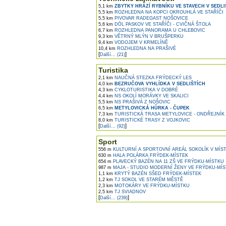
5,1 km
ZBYTKY HRÁZÍ RYBNÍKU VE STAVECH V SEDLI
5,5 km
ROZHLEDNA NA KOPCI OKROUHLÁ VE STAŘÍČI
5,5 km
PIVOVAR RADEGAST NOŠOVICE
5,6 km
DŮL PASKOV VE STAŘÍČI - CVIČNÁ ŠTOLA
6,7 km
ROZHLEDNA PANORAMA U CHLEBOVIC
9,3 km
VĚTRNÝ MLÝN V BRUŠPERKU
9,4 km
VODOJEM V KRMELÍNĚ
10,4 km
ROZHLEDNA NA PRAŠIVÉ
[
]
Další... (21)
Turistika
2,1 km
NAUČNÁ STEZKA FRÝDECKÝ LES
4,0 km
BEZRUČOVA VYHLÍDKA V SEDLIŠTÍCH
4,3 km
CYKLOTURISTIKA V DOBRÉ
4,4 km
NS OKOLÍ MORÁVKY VE SKALICI
5,5 km
NS PRAŠIVÁ Z NOŠOVIC
6,5 km
METYLOVICKÁ HŮRKA - ČUPEK
7,3 km
TURISTICKÁ TRASA METYLOVICE - ONDŘEJNÍK
8,0 km
TURISTICKÉ TRASY Z VOJKOVIC
[
]
Další... (92)
Sport
556 m
KULTURNÍ A SPORTOVNÍ AREÁL SOKOLÍK V MÍS
630 m
HALA POLÁRKA FRÝDEK-MÍSTEK
654 m
PLAVECKÝ BAZÉN NA 11 ZŠ VE FRÝDKU-MÍSTKU
987 m
MAJA - STUDIO MODERNÍ ŽENY VE FRÝDKU-MÍ
1,1 km
KRYTÝ BAZÉN SŠED FRÝDEK-MÍSTEK
1,2 km
TJ SOKOL VE STARÉM MĚSTĚ
2,3 km
MOTOKÁRY VE FRÝDKU-MÍSTKU
2,5 km
TJ SVIADNOV
[
]
Další... (239)