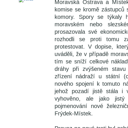
Moravská Ostrava a Místek
komise se kromě zástupců sl
komory. Spory se týkaly h
moravském nebo slezské
prosazovala své ekonomické 
rozhodli se proti tomu z
protestovat. V dopise, kter
uváděli, že v případě morav
tím se sníží celkové nákl
dráhy při zvýšeném stavu 
zřízení nádraží u státní (
nového spojení k tomuto ná
jehož pozadí jistě stála i
vyhověno, ale jako jist
pojmenování nové železnič
Frýdek-Místek.