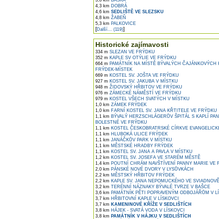
3,8 km
BAŠKA
4,3 km
DOBRÁ
4,6 km
SEDLIŠTĚ VE SLEZSKU
4,8 km
ŽABEŇ
5,3 km
PALKOVICE
[
]
Další... (119)
Historické zajímavosti
334 m
SLEZAN VE FRÝDKU
352 m
KAPLE SV OTÝLIE VE FRÝDKU
664 m
PAMÁTNÍK NA MÍSTĚ BÝVALÝCH ČAJÁNKOVÝCH 
FRÝDEK-MÍSTEK
669 m
KOSTEL SV. JOŠTA VE FRÝDKU
927 m
KOSTEL SV. JAKUBA V MÍSTKU
948 m
ŽIDOVSKÝ HŘBITOV VE FRÝDKU
976 m
ZÁMECKÉ NÁMĚSTÍ VE FRÝDKU
979 m
KOSTEL VŠECH SVATÝCH V MÍSTKU
1,0 km
ZÁMEK FRÝDEK
1,0 km
FARNÍ KOSTEL SV. JANA KŘTITELE VE FRÝDKU
1,1 km
BÝVALÝ HERZSCHLÁGERŮV ŠPITÁL S KAPLÍ PA
BOLESTNÉ VE FRÝDKU
1,1 km
KOSTEL ČESKOBRATRSKÉ CÍRKVE EVANGELICK
1,1 km
HLUBOKÁ ULICE FRÝDEK
1,1 km
JANÁČKŮV PARK V MÍSTKU
1,1 km
MĚSTSKÉ HRADBY FRÝDEK
1,1 km
KOSTEL SV. JANA A PAVLA V MÍSTKU
1,2 km
KOSTEL SV. JOSEFA VE STARÉM MĚSTĚ
1,4 km
POUTNÍ CHRÁM NAVŠTÍVENÍ PANNY MARIE VE
2,0 km
PÁNSKÉ NOVÉ DVORY V LYSŮVKÁCH
2,2 km
MĚSTSKÝ HŘBITOV FRÝDEK
2,2 km
KAPLE SV. JANA NEPOMUCKÉHO VE SVIADNOV
3,2 km
TERÉNNÍ NÁZNAKY BÝVALÉ TVRZE V BAŠCE
3,6 km
PAMÁTNÍK PĚTI POPRAVENÝM ODBOJÁŘŮM V L
3,7 km
HŘBITOVNÍ KAPLE V LÍSKOVCI
3,7 km
KAMENINOVÉ KŘÍŽE V SEDLIŠTÍCH
3,8 km
HÁJEK - SVATÁ VODA V LÍSKOVCI
3,8 km
PAMÁTNÍK V HÁJKU V SEDLIŠTÍCH