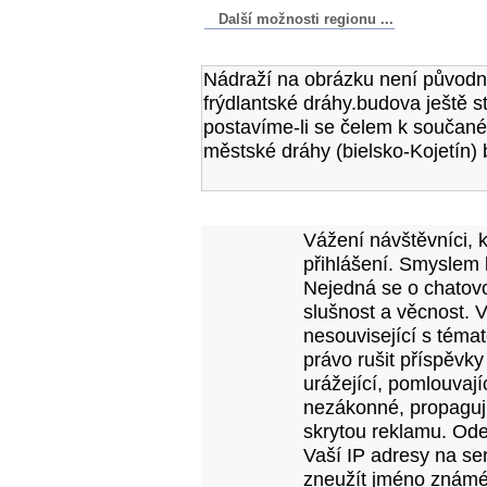
Další možnosti regionu ...
Komentáře k článku
Nádraží na obrázku není původní
frýdlantské dráhy.budova ještě s
postavíme-li se čelem k součan
městské dráhy (bielsko-Kojetín) 
Přidejte vlastní komentář k tomuto článk
Vážení návštěvníci, 
přihlášení. Smyslem 
Nejedná se o chatovo
slušnost a věcnost. 
nesouvisející s téma
právo rušit příspěvky
urážející, pomlouvají
nezákonné, propagujíc
skrytou reklamu. Od
Vaší IP adresy na se
zneužít jméno známé