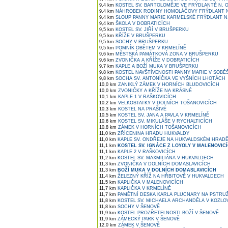
9,4 km
KOSTEL SV. BARTOLOMĚJE VE FRÝDLANTĚ N. O
9,4 km
NÁHROBEK RODINY HOMOLÁČOVY FRÝDLANT N
9,4 km
SLOUP PANNY MARIE KARMELSKÉ FRÝDLANT N.
9,4 km
ŠKOLA V DOBRATICÍCH
9,5 km
KOSTEL SV. JIŘÍ V BRUŠPERKU
9,5 km
KŘÍŽE V BRUŠPERKU
9,5 km
SOCHY V BRUŠPERKU
9,5 km
POMNÍK OBĚTEM V KRMELÍNĚ
9,6 km
MĚSTSKÁ PAMÁTKOVÁ ZONA V BRUŠPERKU
9,6 km
ZVONIČKA A KŘÍŽE V DOBRATICÍCH
9,7 km
KAPLE A BOŽÍ MUKA V BRUŠPERKU
9,8 km
KOSTEL NAVŠTÍVENOSTI PANNY MARIE V SOBĚ
9,8 km
SOCHA SV. ANTONÍČKA VE VYŠNÍCH LHOTÁCH
10,0 km
ZANIKLÝ ZÁMEK V HORNÍCH BLUDOVICÍCH
10,0 km
ZVONIČKY A KŘÍŽE NA KRÁSNÉ
10,1 km
KAPLE 1 V RAŠKOVICÍCH
10,2 km
VELKOSTATKY V DOLNÍCH TOŠANOVICÍCH
10,3 km
KOSTEL NA PRAŠIVÉ
10,5 km
KOSTEL SV. JANA A PAVLA V KRMELÍNĚ
10,6 km
KOSTEL SV. MIKULÁŠE V RYCHALTICÍCH
10,8 km
ZÁMEK V HORNÍCH TOŠANOVICÍCH
11,0 km
ZŘÍCENINA HRADU HUKVALDY
11,0 km
KAPLE SV. ONDŘEJE NA HUKVALDSKÉM HRAD
11,1 km
KOSTEL SV. IGNÁCE Z LOYOLY V MALENOVIC
11,1 km
KAPLE 2 V RAŠKOVICÍCH
11,2 km
KOSTEL SV. MAXMILIÁNA V HUKVALDECH
11,3 km
ZVONIČKA V DOLNÍCH DOMASLAVICÍCH
11,3 km
BOŽÍ MUKA V DOLNÍCH DOMASLAVICÍCH
11,4 km
ŽELEZNÝ KŘÍŽ NA HŘBITOVĚ V HUKVALDECH
11,5 km
KAPLIČKA V MALENOVICÍCH
11,7 km
KAPLIČKA V KRMELÍNĚ
11,7 km
PAMĚTNÍ DESKA KARLA PLUCNARY NA PSTRUŽ
11,8 km
KOSTEL SV. MICHAELA ARCHANDĚLA V KOZLO
11,8 km
SOCHY V ŠENOVĚ
11,9 km
KOSTEL PROZŘETELNOSTI BOŽÍ V ŠENOVĚ
11,9 km
ZÁMECKÝ PARK V ŠENOVĚ
12,0 km
ZÁMEK V ŠENOVĚ