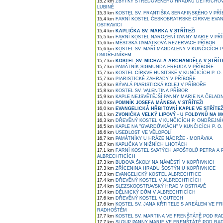
15,2 km
ZBYTKY STŘEDOVĚKÉHO HRÁDKU DĚTŘICHOVI
LUBINĚ
15,3 km
KOSTEL SV. FRANTIŠKA SERAFINSKÉHO V PŘ
15,4 km
FARNÍ KOSTEL ČESKOBRATRSKÉ CÍRKVE EVAN
OSTRAVICI
15,4 km
KAPLIČKA SV. MARKA V STŘÍTEŽI
15,5 km
FARNÍ KOSTEL NAROZENÍ PANNY MARIE V PŘ
15,6 km
MĚSTSKÁ PAMÁTKOVÁ REZERVACE PŘÍBOR
15,6 km
KOSTEL SV. MAŘÍ MAGDALENY V KUNČICÍCH 
ONDŘEJNÍKEM
15,7 km
KOSTEL SV. MICHALA ARCHANDĚLA V STŘÍT
15,7 km
PAMÁTNÍK SIGMUNDA FREUDA V PŘÍBOŘE
15,7 km
KOSTEL CÍRKVE HUSITSKÉ V KUNČICÍCH P. O.
15,7 km
PIARISTICKÉ ZAHRADY V PŘÍBOŘE
15,8 km
BÝVALÁ PIARISTICKÁ KOLEJ V PŘÍBOŘE
15,8 km
KOSTEL SV. VALENTINA PŘÍBOR
15,9 km
KAPLE NEJSVĚTĚJŠÍ PANNY MARIE NA ČELAD
16,0 km
POMNÍK JOSEFA MÁNESA V STŘÍTEŽI
16,0 km
EVANGELICKÁ HŘBITOVNÍ KAPLE VE STŘÍTEŽ
16,1 km
ZVONIČKA VELKÝ LIPOVÝ - U FOLDYNŮ NA 
16,3 km
DŘEVĚNÝ KOSTEL V KUNČICÍCH P. ONDŘEJNÍ
16,5 km
KAPLE NA "GVARDŮVKÁCH" V KUNČICÍCH P. O.
16,6 km
USEDLOST VE VĚLOPOLÍ
16,7 km
PAMÁTNÍKY U HRÁZE NÁDRŽE - MORÁVKA
16,7 km
KAPLIČKA V NIŽNÍCH LHOTÁCH
17,1 km
FARNÍ KOSTEL SVATÝCH APOŠTOLŮ PETRA A P
ALBRECHTICÍCH
17,3 km
BUDOVA ŠKOLY NA NÁMĚSTÍ V KOPŘIVNICI
17,3 km
ZŘÍCENINA HRADU ŠOSTÝN U KOPŘIVNICE
17,3 km
EVANGELICKÝ KOSTEL ALBRECHTICE
17,4 km
DŘEVĚNÝ KOSTEL V ALBRECHTICÍCH
17,4 km
SLEZSKOOSTRAVSKÝ HRAD V OSTRAVĚ
17,4 km
DĚLNICKÝ DŮM V ALBRECHTICÍCH
17,6 km
DŘEVĚNÝ KOSTEL V GUTECH
17,6 km
KOSTEL SV. JANA KŘTITELE S AREÁLEM VE F
RADHOŠTĚM
17,7 km
KOSTEL SV. MARTINA VE FRENŠTÁTĚ POD R
17,7 km
SLOUP PANNY MARIE VE FRENŠTÁTĚ POD R