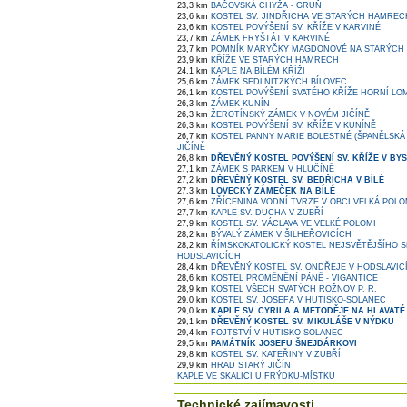
23,3 km
BAČOVSKÁ CHYŽA - GRUŇ
23,6 km
KOSTEL SV. JINDŘICHA VE STARÝCH HAMREC
23,6 km
KOSTEL POVÝŠENÍ SV. KŘÍŽE V KARVINÉ
23,7 km
ZÁMEK FRYŠTÁT V KARVINÉ
23,7 km
POMNÍK MARYČKY MAGDONOVÉ NA STARÝCH
23,9 km
KŘÍŽE VE STARÝCH HAMRECH
24,1 km
KAPLE NA BÍLÉM KŘÍŽI
25,6 km
ZÁMEK SEDLNITZKÝCH BÍLOVEC
26,1 km
KOSTEL POVÝŠENÍ SVATÉHO KŘÍŽE HORNÍ LO
26,3 km
ZÁMEK KUNÍN
26,3 km
ŽEROTÍNSKÝ ZÁMEK V NOVÉM JIČÍNĚ
26,3 km
KOSTEL POVÝŠENÍ SV. KŘÍŽE V KUNÍNĚ
26,7 km
KOSTEL PANNY MARIE BOLESTNÉ (ŠPANĚLSKÁ
JIČÍNĚ
26,8 km
DŘEVĚNÝ KOSTEL POVÝŠENÍ SV. KŘÍŽE V BYST
27,1 km
ZÁMEK S PARKEM V HLUČÍNĚ
27,2 km
DŘEVĚNÝ KOSTEL SV. BEDŘICHA V BÍLÉ
27,3 km
LOVECKÝ ZÁMEČEK NA BÍLÉ
27,6 km
ZŘÍCENINA VODNÍ TVRZE V OBCI VELKÁ POL
27,7 km
KAPLE SV. DUCHA V ZUBŘÍ
27,9 km
KOSTEL SV. VÁCLAVA VE VELKÉ POLOMI
28,2 km
BÝVALÝ ZÁMEK V ŠILHEŘOVICÍCH
28,2 km
ŘÍMSKOKATOLICKÝ KOSTEL NEJSVĚTĚJŠÍHO S
HODSLAVICÍCH
28,4 km
DŘEVĚNÝ KOSTEL SV. ONDŘEJE V HODSLAVIC
28,6 km
KOSTEL PROMĚNĚNÍ PÁNĚ - VIGANTICE
28,9 km
KOSTEL VŠECH SVATÝCH ROŽNOV P. R.
29,0 km
KOSTEL SV. JOSEFA V HUTISKO-SOLANEC
29,0 km
KAPLE SV. CYRILA A METODĚJE NA HLAVATÉ
29,1 km
DŘEVĚNÝ KOSTEL SV. MIKULÁŠE V NÝDKU
29,4 km
FOJTSTVÍ V HUTISKO-SOLANEC
29,5 km
PAMÁTNÍK JOSEFU ŠNEJDÁRKOVI
29,8 km
KOSTEL SV. KATEŘINY V ZUBŘÍ
29,9 km
HRAD STARÝ JIČÍN
KAPLE VE SKALICI U FRÝDKU-MÍSTKU
Technické zajímavosti