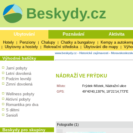
Beskydy.cz
Ubytování
Poznávání
Aktivita
Hotely
Penziony
Chalupy
Chatky a bungalovy
Kempy a autokem
|
|
|
|
Ubytovny a hostely
Rekreační střediska
Ubytování dle mapy
Výho
|
|
|
|
www.beskydy.cz
-
Historické zajímavosti
-
Moravskoslezsk
Výhodné balíčky
Jarní pobyty
Letní dovolená
NÁDRAŽÍ VE FRÝDKU
Podzim levněji
Zimní dovolená
Místo:
Frýdek-Místek, Nádražní ulice
GPS:
49°40'40,130"N, 18°21'14,773"E
Wellness pobyty
Aktivní pobyty
Romantika pro dva
S dětmi
Senioři
Fotografie (1)
Beskydy pro skupiny