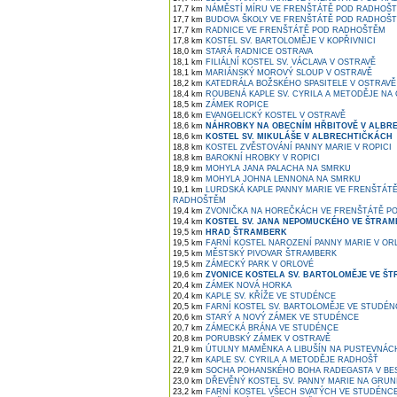
17,7 km
NÁMĚSTÍ MÍRU VE FRENŠTÁTĚ POD RADHOŠ
17,7 km
BUDOVA ŠKOLY VE FRENŠTÁTĚ POD RADHOŠ
17,7 km
RADNICE VE FRENŠTÁTĚ POD RADHOŠTĚM
17,8 km
KOSTEL SV. BARTOLOMĚJE V KOPŘIVNICI
18,0 km
STARÁ RADNICE OSTRAVA
18,1 km
FILIÁLNÍ KOSTEL SV. VÁCLAVA V OSTRAVĚ
18,1 km
MARIÁNSKÝ MOROVÝ SLOUP V OSTRAVĚ
18,2 km
KATEDRÁLA BOŽSKÉHO SPASITELE V OSTRAVĚ
18,4 km
ROUBENÁ KAPLE SV. CYRILA A METODĚJE NA
18,5 km
ZÁMEK ROPICE
18,6 km
EVANGELICKÝ KOSTEL V OSTRAVĚ
18,6 km
NÁHROBKY NA OBECNÍM HŘBITOVĚ V ALBR
18,6 km
KOSTEL SV. MIKULÁŠE V ALBRECHTIČKÁCH
18,8 km
KOSTEL ZVĚSTOVÁNÍ PANNY MARIE V ROPICI
18,8 km
BAROKNÍ HROBKY V ROPICI
18,9 km
MOHYLA JANA PALACHA NA SMRKU
18,9 km
MOHYLA JOHNA LENNONA NA SMRKU
19,1 km
LURDSKÁ KAPLE PANNY MARIE VE FRENŠTÁT
RADHOŠTĚM
19,4 km
ZVONIČKA NA HOREČKÁCH VE FRENŠTÁTĚ P
19,4 km
KOSTEL SV. JANA NEPOMUCKÉHO VE ŠTRA
19,5 km
HRAD ŠTRAMBERK
19,5 km
FARNÍ KOSTEL NAROZENÍ PANNY MARIE V OR
19,5 km
MĚSTSKÝ PIVOVAR ŠTRAMBERK
19,5 km
ZÁMECKÝ PARK V ORLOVÉ
19,6 km
ZVONICE KOSTELA SV. BARTOLOMĚJE VE Š
20,4 km
ZÁMEK NOVÁ HORKA
20,4 km
KAPLE SV. KŘÍŽE VE STUDÉNCE
20,5 km
FARNÍ KOSTEL SV. BARTOLOMĚJE VE STUDÉN
20,6 km
STARÝ A NOVÝ ZÁMEK VE STUDÉNCE
20,7 km
ZÁMECKÁ BRÁNA VE STUDÉNCE
20,8 km
PORUBSKÝ ZÁMEK V OSTRAVĚ
21,9 km
ÚTULNY MAMĚNKA A LIBUŠÍN NA PUSTEVNÁCH
22,7 km
KAPLE SV. CYRILA A METODĚJE RADHOŠŤ
22,9 km
SOCHA POHANSKÉHO BOHA RADEGASTA V BE
23,0 km
DŘEVĚNÝ KOSTEL SV. PANNY MARIE NA GRUN
23,2 km
FARNÍ KOSTEL VŠECH SVATÝCH VE STUDÉNC