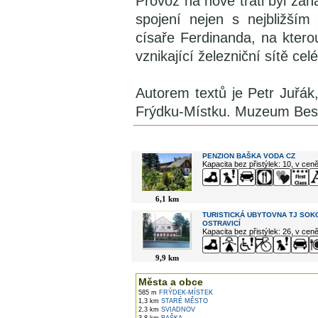
Provoz na nové trati byl zahá
spojení nejen s nejbližším
císaře Ferdinanda, na ktero
vznikající železniční sítě c
Autorem textů je Petr Juřák
Frýdku-Místku. Muzeum Besk
V okolí najdete ...
PENZION BAŠKA VODA CZ
Kapacita bez přistýlek: 10, v cen
6,1 km
TURISTICKÁ UBYTOVNA TJ SOK
OSTRAVICÍ
Kapacita bez přistýlek: 26, v cen
9,9 km
Města a obce
585 m
FRÝDEK-MÍSTEK
1,3 km
STARÉ MĚSTO
2,3 km
SVIADNOV