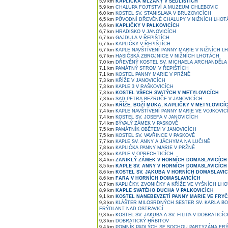
5,9 km
KAPLIČKA MLZÁKY V SEDLIŠTÍCH
5,9 km
CHALUPA FOJTSTVÍ A MUZEUM CHLEBOVIC
6,0 km
KOSTEL SV. STANISLAVA V BRUZOVICÍCH
6,5 km
PŮVODNÍ DŘEVĚNÉ CHALUPY V NIŽNÍCH LHOT
6,6 km
KAPLIČKY V PALKOVICÍCH
6,7 km
HRADISKO V JANOVICÍCH
6,7 km
GAJDULA V ŘEPIŠTÍCH
6,7 km
KAPLIČKY V ŘEPIŠTÍCH
6,7 km
KAPLE NAVŠTÍVENÍ PANNY MARIE V NIŽNÍCH L
6,7 km
HASIČSKÁ ZBROJNICE V NIŽNÍCH LHOTÁCH
7,0 km
DŘEVĚNÝ KOSTEL SV. MICHAELA ARCHANDĚLA
7,1 km
PAMÁTNÝ STROM V ŘEPIŠTÍCH
7,1 km
KOSTEL PANNY MARIE V PRŽNĚ
7,3 km
KŘÍŽE V JANOVICÍCH
7,3 km
KAPLE 3 V RAŠKOVICÍCH
7,3 km
KOSTEL VŠECH SVATÝCH V METYLOVICÍCH
7,3 km
SAD PETRA BEZRUČE V JANOVICÍCH
7,3 km
KŘÍŽE, BOŽÍ MUKA, KAPLIČKY V METYLOVICÍ
7,4 km
KAPLE NAVŠTÍVENÍ PANNY MARIE VE VOJKOVIC
7,4 km
KOSTEL SV. JOSEFA V JANOVICÍCH
7,4 km
BÝVALÝ ZÁMEK V PASKOVĚ
7,5 km
PAMÁTNÍK OBĚTEM V JANOVICÍCH
7,5 km
KOSTEL SV. VAVŘINCE V PASKOVĚ
7,7 km
KAPLE SV. ANNY A JÁCHYMA NA LUČINĚ
7,8 km
KAPLIČKA PANNY MARIE V PRŽNĚ
8,3 km
KAPLE V OPRECHTICÍCH
8,4 km
ZANIKLÝ ZÁMEK V HORNÍCH DOMASLAVICÍCH
8,5 km
KAPLE SV. ANNY V HORNÍCH DOMASLAVICÍCH
8,6 km
KOSTEL SV. JAKUBA V HORNÍCH DOMASLAVIC
8,6 km
FARA V HORNÍCH DOMASLAVICÍCH
8,7 km
KAPLIČKY, ZVONIČKY A KŘÍŽE VE VYŠNÍCH LH
8,9 km
KAPLE SVATÉHO DUCHA V PALKOVICÍCH
9,1 km
KOSTEL NANEBEVZETÍ PANNY MARIE VE FRYČ
9,3 km
KLÁŠTER MILOSRDNÝCH SESTER SV. KARLA B
FRÝDLANT NAD OSTRAVICÍ
9,3 km
KOSTEL SV. JAKUBA A SV. FILIPA V DOBRATICÍC
9,3 km
DOBRATICKÝ HŘBITOV
9,4 km
POMNÍK PADLÝCH SE SOCHOU PARTYZÁNA FRÝ