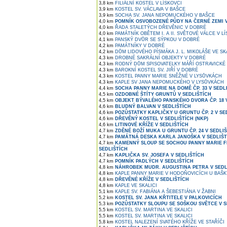
3,8 km
FILIÁLNÍ KOSTEL V LÍSKOVCI
3,9 km
KOSTEL SV. VÁCLAVA V BAŠCE
3,9 km
SOCHA SV. JANA NEPOMUCKÉHO V BAŠCE
4,0 km
POMNÍK OSVOBOZENÉ PŮDY NA ČERNÉ ZEMI V
4,0 km
ŘADA STALETÝCH DŘEVĚNIC V DOBRÉ
4,0 km
PAMÁTNÍK OBĚTEM I. A II. SVĚTOVÉ VÁLCE V L
4,1 km
PANSKÝ DVŮR SE SÝPKOU V DOBRÉ
4,2 km
PAMÁTNÍKY V DOBRÉ
4,2 km
DŮM LIDOVÉHO PÍSMÁKA J. L. MIKOLÁŠE VE SK
4,3 km
DROBNÉ SAKRÁLNÍ OBJEKTY V DOBRÉ
4,3 km
RODNÝ DŮM SPISOVATELKY MÁŘÍ OSTRAVICKÉ 
4,3 km
BAROKNÍ KOSTEL SV. JIŘÍ V DOBRÉ
4,3 km
KOSTEL PANNY MARIE SNĚŽNÉ V LYSŮVKÁCH
4,3 km
KAPLE SV JANA NEPOMUCKÉHO V LYSŮVKÁCH
4,4 km
SOCHA PANNY MARIE NA DOMĚ ČP. 33 V SEDL
4,5 km
OZDOBNÉ ŠTÍTY GRUNTŮ V SEDLIŠTÍCH
4,5 km
OBJEKT BÝVALÉHO PANSKÉHO DVORA ČP. 18 
4,6 km
BLUDNÝ BALVAN V SEDLIŠTÍCH
4,6 km
POZŮSTATKY KAPLIČKY U GRUNTU ČP. 2 V SE
4,6 km
DŘEVĚNÝ KOSTEL V SEDLIŠTÍCH (NKP)
4,6 km
LITINOVÉ KŘÍŽE V SEDLIŠTÍCH
4,7 km
ZDĚNÉ BOŽÍ MUKA U GRUNTU ČP. 24 V SEDLI
4,7 km
PAMÁTNÁ DESKA KARLA JANOŠKA V SEDLIŠT
4,7 km
KAMENNÝ SLOUP SE SOCHOU PANNY MARIE 
SEDLIŠTÍCH
4,7 km
KAPLIČKA SV. JOSEFA V SEDLIŠTÍCH
4,7 km
POMNÍK PADLÝCH V SEDLIŠTÍCH
4,8 km
NÁHROBEK MUDR. AUGUSTINA PETRA V SEDL
4,8 km
KAPLE PANNY MARIE V HODOŇOVICÍCH U BAŠK
4,8 km
DŘEVĚNÉ KŘÍŽE V SEDLIŠTÍCH
4,8 km
KAPLE VE SKALICI
5,1 km
KAPLE SV. FABIÁNA A ŠEBESTIÁNA V ŽABNI
5,2 km
KOSTEL SV. JANA KŘTITELE V PALKOVICÍCH
5,3 km
POZŮSTATKY SLOUPU SE SOŠKOU SVĚTCE V S
5,5 km
KOSTEL SV. MARTINA VE SKALICI
5,5 km
KOSTEL SV. MARTINA VE SKALICI
5,8 km
KOSTEL NALEZENÍ SVATÉHO KŘÍŽE VE STAŘÍČI