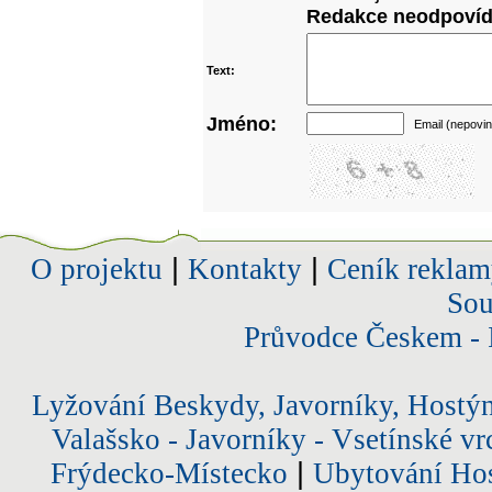
Redakce neodpovídá
Text:
Jméno:
Email (nepovin
O projektu
|
Kontakty
|
Ceník reklam
Sou
Průvodce Českem - 
Lyžování Beskydy, Javorníky, Hostý
Valašsko - Javorníky - Vsetínské vr
Frýdecko-Místecko
|
Ubytování Hos