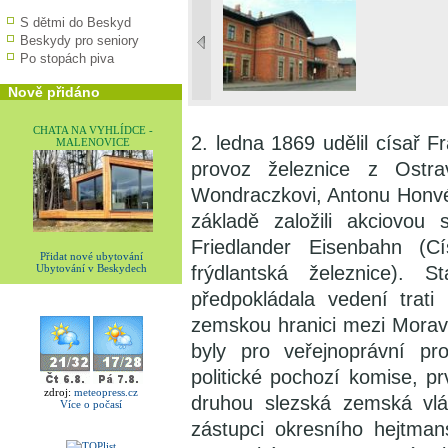
S dětmi do Beskyd
Beskydy pro seniory
Po stopách piva
Nově přidáno
CHATA NA VYHLÍDCE -
2. ledna 1869 udělil císař Fr
MALENOVICE
provoz železnice z Ostrav
Wondraczkovi, Antonu Honvér
základě založili akciovou
Friedlander Eisenbahn (Cí
Přidat nové ubytování
frýdlantská železnice).
Ubytování v Beskydech
předpokládala vedení trati 
zemskou hranici mezi Mora
byly pro veřejnoprávní pr
politické pochozí komise, pr
zdroj:
meteopress.cz
druhou slezská zemská vl
Více o počasí
zástupci okresního hejtman