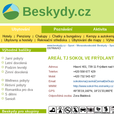
Beskydy.cz
Ubytování
Poznávání
Aktivita
Hotely
Penziony
Chalupy
Chatky a bungalovy
Kempy a autokem
|
|
|
|
Ubytovny a hostely
Rekreační střediska
Ubytování dle mapy
Výho
|
|
|
|
www.beskydy.cz
-
Sport
-
Moravskoslezské Beskydy
-
Spo
OSTRAVICÍ
Výhodné balíčky
AREÁL TJ SOKOL VE FRÝDLANT
Jarní pobyty
Letní dovolená
Adresa:
Hlavní 401, 739 11 Frýdlant nad 
Podzim levněji
Telefon:
+420 558 677 429
Zimní dovolená
Mobil:
+420 732 543 427
Wellness pobyty
Email:
sokolovna(zavináč)email(tečka)
Aktivní pobyty
WWW:
http://www.sokol-fno.estranky.cz
Romantika pro dva
GPS:
49°35'19,160"N, 18°21'33,880"E
S dětmi
Odpovědná osoba:
Zora Blablová
Senioři
Beskydy pro skupiny