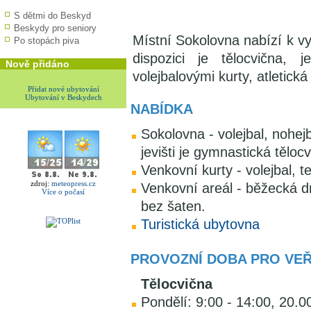
S dětmi do Beskyd
Beskydy pro seniory
Místní Sokolovna nabízí k vyu
Po stopách piva
dispozici je tělocvična, 
Nově přidáno
volejbalovými kurty, atletick
Přidat nové ubytování
Ubytování v Beskydech
NABÍDKA
Sokolovna - volejbal, nohej
jevišti je gymnastická těloc
Venkovní kurty - volejbal, t
zdroj:
meteopress.cz
Venkovní areál - běžecká d
Více o počasí
bez šaten.
Turistická ubytovna
PROVOZNÍ DOBA PRO VE
Tělocvična
Pondělí: 9:00 - 14:00, 20.0