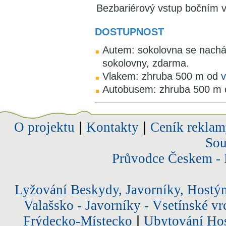
Bezbariérový vstup bočním 
DOSTUPNOST
Autem: sokolovna se nachází
sokolovny, zdarma.
Vlakem: zhruba 500 m od
v
Autobusem: zhruba 500 m o
O projektu
|
Kontakty
|
Ceník reklam
Sou
Průvodce Českem - 
Lyžování Beskydy, Javorníky, Hostý
Valašsko - Javorníky - Vsetínské vr
Frýdecko-Místecko
|
Ubytování Hos