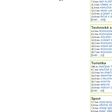
7,9 km
NKP PLOŠT
11,3 km
ZÁMEK LE
11,8 km
KAPLIČKA
12,2 km
HRAD LUK
13,6 km
ZLÍNSKÝ 
13,8 km
ŘIČNÍ A 
[
]
Další... (56)
Technické z
4,4 km
ROZHLEDNA
8,2 km
ROZHLEDNA
13,8 km
ATELIÉRY
13,9 km
ZLÍNSKÝ 
16,2 km
ROZHLED
19,0 km
VODNÍ NÁ
20,2 km
ROZHLEDN
20,7 km
ROZHLED
[
]
Další... (1)
Turistika
196 m
ZNAČENÁ TR
9,7 km
NAUČNÁ ST
12,0 km
NA PÍSEČ
14,0 km
ANDRÝSKO
14,8 km
CYKLOTRA
20,7 km
HOSTÝN
22,6 km
MAKYTA
23,9 km
VSÁCKÝ 
[
]
Další... (9)
Sport
5,7 km
DOSTIHOVÁ
6,9 km
HŘIŠTĚ VŠ
7,6 km
VODNÍ NÁD
8,4 km
RANČ VŠE