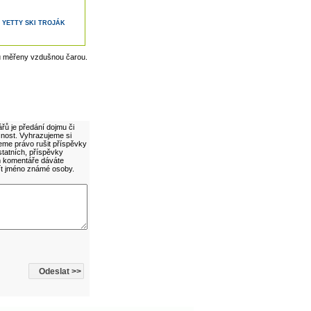
YETTY SKI TROJÁK
u měřeny vzdušnou čarou.
řů je předání dojmu či
cnost. Vyhrazujeme si
eme právo rušit příspěvky
statních, příspěvky
ím komentáře dáváte
ít jméno známé osoby.