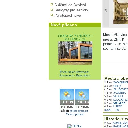
S dětmi do Beskyd
Beskydy pro seniory
Po stopách piva
Nově přidáno
Město Vizovice
CHATA NA VYHLÍDCE -
MALENOVICE
města Zlín. K 
poloviny 18. sto
sochami sv. Jan
V okolí najdet
Přidat nové ubytování
Ubytování v Beskydech
Města a obc
3,4 km
ZÁDVEŘIC
3,9 km
UBLO
4,7 km
SLUŠOVIC
4,8 km
JASENNÁ
5,8 km
VESELÁ
6,0 km
LOUČKA (Z
6,7 km
VŠEMINA
6,9 km
ÚJEZD
[
]
Další... (88)
zdroj:
meteopress.cz
Více o počasí
Historické z
205 m
ZÁMEK VIZO
6,5 km
FARNÍ KOS