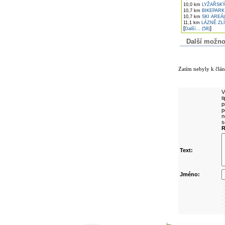
10,0 km
LYŽAŘSKÝ
10,7 km
BIKEPARK
10,7 km
SKI AREÁ
11,1 km
LÁZNĚ ZLÍ
[
]
Další... (58)
Další možnost
Komentáře k č
Zatím nebyly k člá
Přidejte vlast
V
t
p
p
n
s
R
Text:
Jméno: