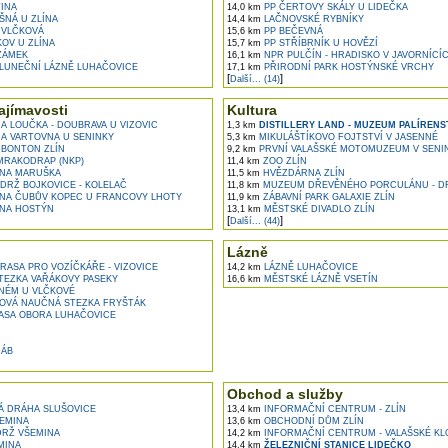
INA
14,0 km
PP ČERTOVY SKÁLY U LIDEČKA
ŠNÁ U ZLÍNA
14,4 km
LAČNOVSKÉ RYBNÍKY
 VLČKOVÁ
15,6 km
PP BEČEVNÁ
OV U ZLÍNA
15,7 km
PP STŘÍBRNÍK U HOVĚZÍ
ZÁMEK
16,1 km
NPR PULČÍN - HRADISKO V JAVORNÍCÍ
SLUNEČNÍ LÁZNĚ LUHAČOVICE
17,1 km
PŘIRODNÍ PARK HOSTÝNSKÉ VRCHY
[
]
Další... (14)
ajímavosti
Kultura
 LOUČKA - DOUBRAVA U VIZOVIC
1,3 km
DISTILLERY LAND - MUZEUM PALÍRENST
 VARTOVNA U SENINKY
5,3 km
MIKULÁŠTÍKOVO FOJTSTVÍ V JASENNÉ
 BONTON ZLÍN
9,2 km
PRVNÍ VALAŠSKÉ MOTOMUZEUM V SENI
MRAKODRAP (NKP)
11,4 km
ZOO ZLÍN
NA MARUŠKA
11,5 km
HVĚZDÁRNA ZLÍN
DRŽ BOJKOVICE - KOLELAČ
11,8 km
MUZEUM DŘEVĚNÉHO PORCULÁNU - D
A ČUBŮV KOPEC U FRANCOVY LHOTY
11,9 km
ZÁBAVNÍ PARK GALAXIE ZLÍN
NA HOSTÝN
13,1 km
MĚSTSKÉ DIVADLO ZLÍN
[
]
Další... (44)
Lázně
ASA PRO VOZÍČKÁŘE - VIZOVICE
14,2 km
LÁZNĚ LUHAČOVICE
EZKA VAŘÁKOVY PASEKY
16,6 km
MĚSTSKÉ LÁZNĚ VSETÍN
NÉM U VLČKOVÉ
VÁ NAUČNÁ STEZKA FRYŠTÁK
SA OBORA LUHAČOVICE
CÁB
Obchod a služby
 DRÁHA SLUŠOVICE
13,4 km
INFORMAČNÍ CENTRUM - ZLÍN
EMINA
13,6 km
OBCHODNÍ DŮM ZLÍN
RŽ VŠEMINA
14,2 km
INFORMAČNÍ CENTRUM - VALAŠSKÉ K
MINA
14,4 km
ŽELEZNIČNÍ STANICE LIDEČKO