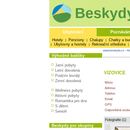
Beskydy
Ubytování
Poznáván
Hotely
Penziony
Chalupy
Chatky a bu
|
|
|
Ubytovny a hostely
Rekreační střediska
|
|
|
www.beskydy.cz
-
Ho
Výhodné balíčky
Jarní pobyty
Letní dovolená
VIZOVICE
Podzim levněji
Zimní dovolená
Místo:
Adresa:
Wellness pobyty
Telefon:
Aktivní pobyty
Email:
Romantika pro dva
GPS:
S dětmi
Odpovědná osoba
Senioři
Fotografie (1)
Beskydy pro skupiny