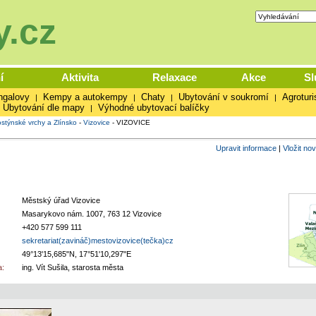
.cz
í
Aktivita
Relaxace
Akce
Sl
ngalovy
Kempy a autokempy
Chaty
Ubytování v soukromí
Agroturi
|
|
|
|
Ubytování dle mapy
Výhodné ubytovací balíčky
|
stýnské vrchy a Zlínsko
-
Vizovice
-
VIZOVICE
Upravit informace
|
Vložit no
Městský úřad Vizovice
Masarykovo nám. 1007, 763 12 Vizovice
+420 577 599 111
sekretariat(zavináč)mestovizovice(tečka)cz
49°13'15,685"N, 17°51'10,297"E
:
ing. Vít Sušila, starosta města