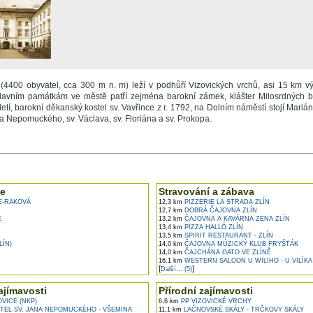
 (4400 obyvatel, cca 300 m n. m) leží v podhůří Vizovických vrchů, asi 15 km 
hlavním památkám ve městě patří zejména barokní zámek, klášter Milosrdných br
letí, barokní děkanský kostel sv. Vavřince z r. 1792, na Dolním náměstí stojí Mariá
a Nepomuckého, sv. Václava, sv. Floriána a sv. Prokopa.
e ...
e
Stravování a zábava
E-RAKOVÁ
12,3 km
PIZZERIE LA STRADA ZLÍN
12,7 km
DOBRÁ ČAJOVNA ZLÍN
E
13,2 km
ČAJOVNA A KAVÁRNA ZENA ZLÍN
13,4 km
PIZZA HALLÓ ZLÍN
13,5 km
SPIRIT RESTAURANT - ZLÍN
LÍN)
14,0 km
ČAJOVNA MÚZICKÝ KLUB FRYŠTÁK
14,0 km
ČAJCHÁNA GATO VE ZLÍNĚ
16,1 km
WESTERN SALOON U WILIHO - U VILÍKA 
[
]
Další... (5)
ajímavosti
Přírodní zajímavosti
VICE (NKP)
6,6 km
PP VIZOVICKÉ VRCHY
TEL SV. JANA NEPOMUCKÉHO - VŠEMINA
11,1 km
LAČNOVSKÉ SKÁLY - TRČKOVY SKÁLY