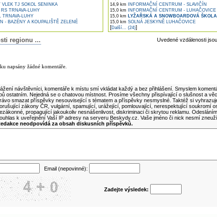
 VLEK TJ SOKOL SENINKA
14,9 km
INFORMAČNÍ CENTRUM - SLAVIČÍN
 RS TRNAVA-LUHY
15,0 km
INFORMAČNÍ CENTRUM - LUHAČOVICE
L TRNAVA-LUHY
15,0 km
LYŽAŘSKÁ A SNOWBOARDOVÁ ŠKOLA 
N - BAZÉNY A KOUPALIŠTĚ ZELENÉ
15,0 km
SOLNÁ JESKYNĚ LUHAČOVICE
[
]
Další... (24)
i regionu ...
Uvedené vzdálenosti jso
lánku
nku napsány žádné komentáře.
ní komentář k tomuto článku
ážení návštěvníci, komentáře k místu smí vkládat každý a bez přihlášení. Smyslem komentá
ipů ostatním. Nejedná se o chatovou místnost. Prosíme všechny přispívající o slušnost a vě
rávo smazat příspěvky nesouvisející s tématem a příspěvky nesmyslné. Taktéž si vyhrazuj
orušující zákony ČR, vulgární, spamující, urážející, pomlouvající, nerespektující soukromí o
ezákonné, propagující jakoukoliv nesnášenlivost, diskriminaci či skrytou reklamu. Odeslán
ouhlas k uveřejnění Vaší IP adresy na serveru Beskydy.cz. Vaše jméno či nick nesmí zneuž
edakce neodpovídá za obsah diskusních příspěvků.
Email (nepovinné):
Zadejte výsledek: