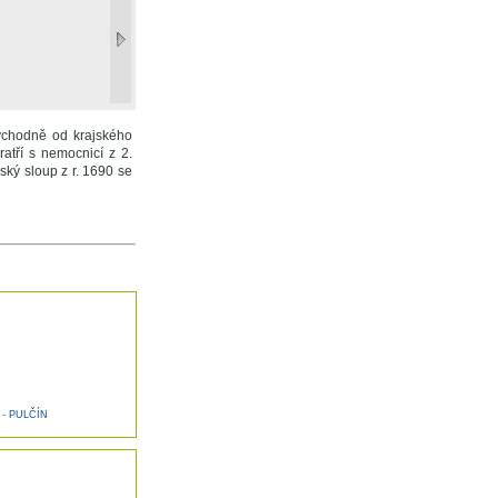
východně od krajského
atří s nemocnicí z 2.
nský sloup z r. 1690 se
- PULČÍN