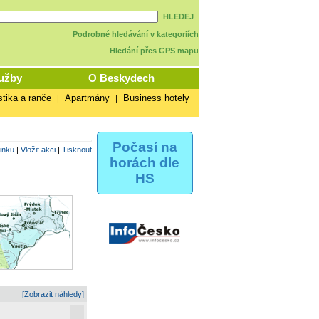
HLEDEJ
Podrobné hledávání v kategoriích
Hledání přes GPS mapu
užby
O Beskydech
stika a ranče
Apartmány
Business hotely
|
|
Počasí na
vinku
|
Vložit akci
|
Tisknout
horách dle
HS
[Zobrazit náhledy]