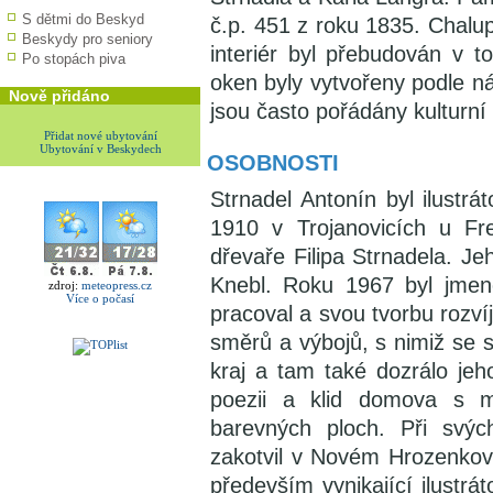
S dětmi do Beskyd
č.p. 451 z roku 1835. Chalu
Beskydy pro seniory
interiér byl přebudován v t
Po stopách piva
oken byly vytvořeny podle n
Nově přidáno
jsou často pořádány kulturní
Přidat nové ubytování
Ubytování v Beskydech
OSOBNOSTI
Strnadel Antonín byl ilustrát
1910 v Trojanovicích u F
dřevaře Filipa Strnadela. Je
Knebl. Roku 1967 byl jmen
zdroj:
meteopress.cz
Více o počasí
pracoval a svou tvorbu rozvíj
směrů a výbojů, s nimiž se s
kraj a tam také dozrálo jeh
poezii a klid domova s mo
barevných ploch. Při svý
zakotvil v Novém Hrozenkově
především vynikající ilustrá