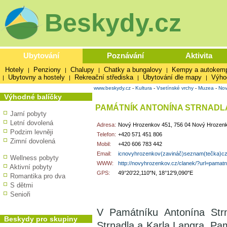
Beskydy.cz
Ubytování
Poznávání
Aktivita
Hotely
Penziony
Chalupy
Chatky a bungalovy
Kempy a autokem
|
|
|
|
Ubytovny a hostely
Rekreační střediska
Ubytování dle mapy
Výho
|
|
|
|
www.beskydy.cz
-
Kultura
-
Vsetínské vrchy
-
Muzea
-
Nov
Výhodné balíčky
PAMÁTNÍK ANTONÍNA STRNADL
Jarní pobyty
Letní dovolená
Adresa:
Nový Hrozenkov 451, 756 04 Nový Hrozen
Podzim levněji
Telefon:
+420 571 451 806
Zimní dovolená
Mobil:
+420 606 783 442
Email:
icnovyhrozenkov(zavináč)seznam(tečka)c
Wellness pobyty
WWW:
http://novyhrozenkov.cz/clanek/?url=pamatn
Aktivní pobyty
GPS:
49°20'22,110"N, 18°12'9,090"E
Romantika pro dva
S dětmi
Senioři
V Památníku Antonína Strn
Beskydy pro skupiny
Strnadla a Karla Langra. Pa