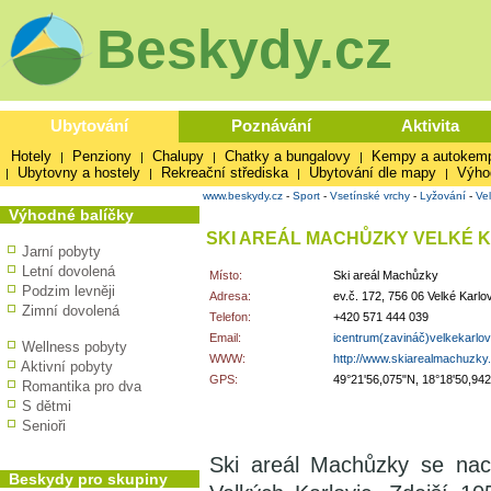
Beskydy.cz
Ubytování
Poznávání
Aktivita
Hotely
Penziony
Chalupy
Chatky a bungalovy
Kempy a autokem
|
|
|
|
Ubytovny a hostely
Rekreační střediska
Ubytování dle mapy
Výho
|
|
|
|
www.beskydy.cz
-
Sport
-
Vsetínské vrchy
-
Lyžování
-
Vel
Výhodné balíčky
SKI AREÁL MACHŮZKY VELKÉ 
Jarní pobyty
Letní dovolená
Místo:
Ski areál Machůzky
Podzim levněji
Adresa:
ev.č. 172, 756 06 Velké Karlo
Zimní dovolená
Telefon:
+420 571 444 039
Email:
icentrum(zavináč)velkekarlov
Wellness pobyty
WWW:
http://www.skiarealmachuzky
Aktivní pobyty
GPS:
49°21'56,075"N, 18°18'50,94
Romantika pro dva
S dětmi
Senioři
Ski areál Machůzky se nac
Beskydy pro skupiny