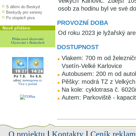
Velkých Karlovic. Zdejší 1
S dětmi do Beskyd
osob za hodinu byl ve své do
Beskydy pro seniory
Po stopách piva
PROVOZNÍ DOBA
Nově přidáno
Od roku 2023 je lyžařský areál
Přidat nové ubytování
Ubytování v Beskydech
DOSTUPNOST
Vlakem: 700 m od železniční
Vsetín-Velké Karlovice
Autobusem: 200 m od auto
zdroj:
meteopress.cz
Pěšky: modrá TZ z Velkých 
Více o počasí
Na kole: cyklotrasa č. 6020
Autem: Parkoviště - kapaci
O projektu
|
Kontakty
|
Ceník reklam