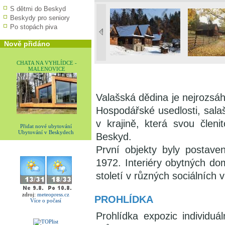
S dětmi do Beskyd
Beskydy pro seniory
Po stopách piva
Nově přidáno
CHATA NA VYHLÍDCE -
MALENOVICE
Valašská dědina je nejrozsá
Hospodářské usedlosti, sala
v krajině, která svou člen
Přidat nové ubytování
Ubytování v Beskydech
Beskyd.
První objekty byly postave
1972. Interiéry obytných do
století v různých sociálních 
zdroj:
meteopress.cz
PROHLÍDKA
Více o počasí
Prohlídka expozic individuá