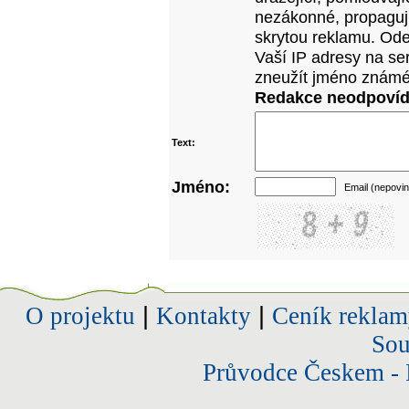
nezákonné, propagujíc
skrytou reklamu. Od
Vaší IP adresy na se
zneužít jméno známé
Redakce neodpovídá
Text:
Jméno:
Email (nepovin
O projektu
|
Kontakty
|
Ceník reklam
Sou
Průvodce Českem - 