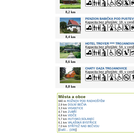
8,2 km
PENZION BABIČKA POD PUSTEV
Kapacita bez přistýlek: 18, v cen
8,4 km
HOTEL TROYER **** TROJANOVI
Kapacita bez přistýlek: 54, v cen
8,6 km
CHATY OAZA TROJANOVICE
Kapacita bez přistýlek: 48, v cen
8,8 km
Města a obce
940 m
ROŽNOV POD RADHOŠTĚM
2,9 km
DOLNÍ BEČVA
3,3 km
VIGANTICE
4,7 km
ZUBŘÍ
4,8 km
VIDČE
5,7 km
HUTISKO-SOLANEC
6,1 km
VALAŠSKÁ BYSTŘICE
7,0 km
STŘÍTEŽ NAD BEČVOU
[
]
Další... (109)