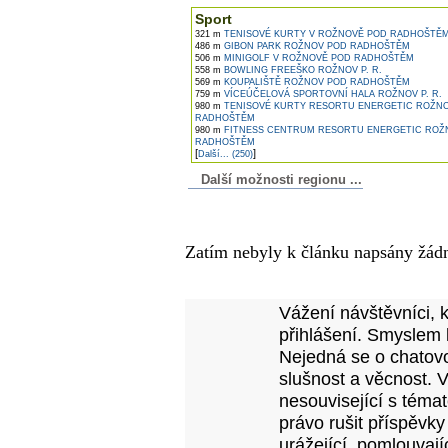
Sport
321 m
TENISOVÉ KURTY V ROŽNOVĚ POD RADHOŠTĚ
486 m
GIBON PARK ROŽNOV POD RADHOŠTĚM
506 m
MINIGOLF V ROŽNOVĚ POD RADHOŠTĚM
558 m
BOWLING FREEŠKO ROŽNOV P. R.
569 m
KOUPALIŠTĚ ROŽNOV POD RADHOŠTĚM
759 m
VÍCEÚČELOVÁ SPORTOVNÍ HALA ROŽNOV P. R.
980 m
TENISOVÉ KURTY RESORTU ENERGETIC ROŽN
RADHOŠTĚM
980 m
FITNESS CENTRUM RESORTU ENERGETIC ROŽ
RADHOŠTĚM
[
]
Další... (250)
Další možnosti regionu ...
Komentáře k článku
Zatím nebyly k článku napsány žád
Přidejte vlastní komentář
Vážení návštěvníci, 
přihlášení. Smyslem 
Nejedná se o chatovo
slušnost a věcnost. 
nesouvisející s téma
právo rušit příspěvky
urážející, pomlouvají