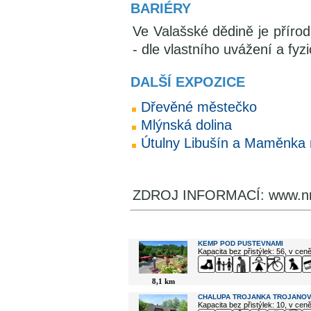
BARIÉRY
Ve Valašské dědině je příro
- dle vlastního uvážení a fyz
DALŠÍ EXPOZICE
Dřevěné městečko
Mlýnská dolina
Útulny Libušín a Maměnka
ZDROJ INFORMACÍ: www.nm
V okolí najdete ...
KEMP POD PUSTEVNAMI
Kapacita bez přistýlek: 56, v cen
8,1 km
CHALUPA TROJANKA TROJANOV
Kapacita bez přistýlek: 10, v cen