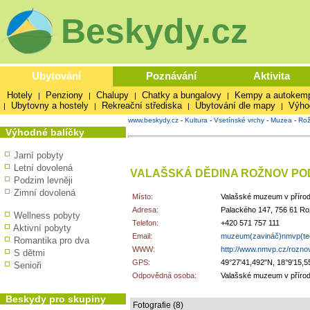
Beskydy.cz
Ubytování
Poznávání
Aktivita
Hotely
Penziony
Chalupy
Chatky a bungalovy
Kempy a autokem
|
|
|
|
Ubytovny a hostely
Rekreační střediska
Ubytování dle mapy
Výho
|
|
|
|
www.beskydy.cz
-
Kultura
-
Vsetínské vrchy
-
Muzea
-
Rož
Výhodné balíčky
Jarní pobyty
Letní dovolená
VALAŠSKÁ DĚDINA ROŽNOV P
Podzim levněji
Zimní dovolená
Místo:
Valašské muzeum v příro
Adresa:
Palackého 147, 756 61 R
Wellness pobyty
Telefon:
+420 571 757 111
Aktivní pobyty
Email:
muzeum(zavináč)nmvp(te
Romantika pro dva
WWW:
http://www.nmvp.cz/rozno
S dětmi
GPS:
49°27'41,492"N, 18°9'15,5
Senioři
Odpovědná osoba:
Valašské muzeum v přírod
Beskydy pro skupiny
Fotografie (8)