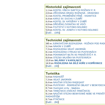
Historické zajímavosti
1,1 km
KOSTEL VŠECH SVATÝCH ROŽNOV P. R.
2,6 km
ZŘÍCENINA HRADU ROŽNOVA - HRADISKO
3,1 km
KOSTEL PROMĚNĚNÍ PÁNĚ - VIGANTICE
4,4 km
KAPLE SV. DUCHA V ZUBŘÍ
4,4 km
KOSTEL SV. KATEŘINY V ZUBŘÍ
4,6 km
DŘEVĚNÁ ZVONIČKA VE VIDČI
5,5 km
FOJTSTVÍ V HUTISKO-SOLANEC
5,8 km
KOSTEL SV. JOSEFA V HUTISKO-SOLANEC
[
]
Další... (185)
Technické zajímavosti
345 m
JURKOVIČOVA ROZHLEDNA - ROŽNOV POD RA
3,1 km
NÁHON V ZUBŘÍ
7,3 km
ROZHLEDNA VELKÝ JAVORNÍK
8,1 km
ROZHLEDNA CYRILKA NA PUSTEVNÁCH
8,4 km
POHANKOVÝ MLÝN VE FRENŠTÁTĚ P. R.
8,8 km
STEZKA VALAŠKA NA PUSTEVNÁCH
13,8 km
SKLÁRNY V KAROLINCE
14,9 km
ROZHLEDNA NA BÍLÉ HOŘE U KOPŘIVNICE
[
]
Další... (18)
Turistika
5,9 km
RADHOŠŤ
7,3 km
VELKÝ JAVORNÍK
8,4 km
NAUČNÁ STEZKA RADEGAST
8,5 km
PUSTEVNY - REKREAČNÍ OBLAST V BESKYDEC
8,7 km
Vsetínské vrchy - Valašsko
8,7 km
TANEČNICE (VSÁCKÁ TANEČNICE)
9,1 km
NAUČNÁ STEZKA BESKYDSKÉ NEBE VE FRENŠT
RADHOŠTĚM
9,7 km
PTÁČNICE
[
]
Další... (84)