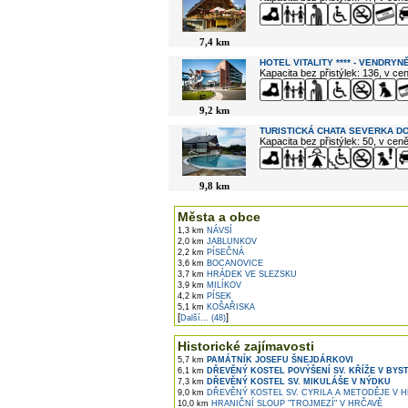
7,4 km
HOTEL VITALITY **** - VENDRYN
Kapacita bez přistýlek: 136, v c
9,2 km
TURISTICKÁ CHATA SEVERKA D
Kapacita bez přistýlek: 50, v cen
9,8 km
Města a obce
1,3 km
NÁVSÍ
2,0 km
JABLUNKOV
2,2 km
PÍSEČNÁ
3,6 km
BOCANOVICE
3,7 km
HRÁDEK VE SLEZSKU
3,9 km
MILÍKOV
4,2 km
PÍSEK
5,1 km
KOŠAŘISKA
[
]
Další... (48)
Historické zajímavosti
5,7 km
PAMÁTNÍK JOSEFU ŠNEJDÁRKOVI
6,1 km
DŘEVĚNÝ KOSTEL POVÝŠENÍ SV. KŘÍŽE V BYSTŘ
7,3 km
DŘEVĚNÝ KOSTEL SV. MIKULÁŠE V NÝDKU
9,0 km
DŘEVĚNÝ KOSTEL SV. CYRILA A METODĚJE V 
10,0 km
HRANIČNÍ SLOUP "TROJMEZÍ" V HRČAVĚ