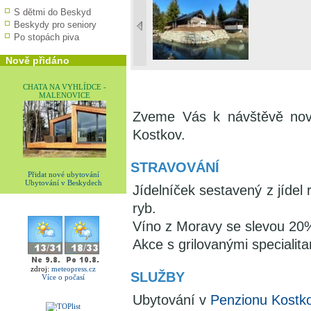
S dětmi do Beskyd
Beskydy pro seniory
Po stopách piva
Nově přidáno
CHATA NA VYHLÍDCE -
MALENOVICE
Zveme Vás k návštěvě nov
Kostkov.
STRAVOVÁNÍ
Přidat nové ubytování
Ubytování v Beskydech
Jídelníček sestavený z jídel 
ryb.
Víno z Moravy se slevou 20
Akce s grilovanými specialita
zdroj:
meteopress.cz
SLUŽBY
Více o počasí
Ubytování v
Penzionu Kostk