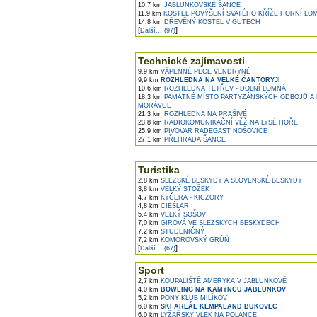
10,7 km
JABLUNKOVSKÉ ŠANCE
11,9 km
KOSTEL POVÝŠENÍ SVATÉHO KŘÍŽE HORNÍ LO
14,8 km
DŘEVĚNÝ KOSTEL V GUTECH
[
]
Další... (97)
Technické zajímavosti
9,9 km
VÁPENNÉ PECE VENDRYNĚ
9,9 km
ROZHLEDNA NA VELKÉ ČANTORYJI
10,6 km
ROZHLEDNA TETŘEV - DOLNÍ LOMNÁ
18,3 km
PAMÁTNÉ MÍSTO PARTYZÁNSKÝCH ODBOJŮ A
MORÁVCE
21,3 km
ROZHLEDNA NA PRAŠIVÉ
23,8 km
RADIOKOMUNIKAČNÍ VĚŽ NA LYSÉ HOŘE
25,9 km
PIVOVAR RADEGAST NOŠOVICE
27,1 km
PŘEHRADA ŠANCE
Turistika
2,8 km
SLEZSKÉ BESKYDY A SLOVENSKÉ BESKYDY
3,8 km
VELKÝ STOŽEK
4,7 km
KYČERA - KICZORY
4,8 km
CIEŚLAR
5,4 km
VELKÝ SOŠOV
7,0 km
GIROVÁ VE SLEZSKÝCH BESKYDECH
7,2 km
STUDENIČNÝ
7,2 km
KOMOROVSKÝ GRÚŇ
[
]
Další... (67)
Sport
2,7 km
KOUPALIŠTĚ AMERYKA V JABLUNKOVĚ
4,0 km
BOWLING NA KAMYNCU JABLUNKOV
5,2 km
PONY KLUB MILÍKOV
6,0 km
SKI AREÁL KEMPALAND BUKOVEC
6,0 km
LYŽAŘSKÝ VLEK NA POLANCE