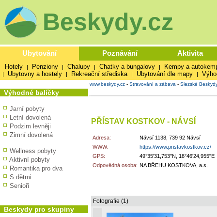
Beskydy.cz
Ubytování
Poznávání
Aktivita
Hotely
Penziony
Chalupy
Chatky a bungalovy
Kempy a autokem
|
|
|
|
Ubytovny a hostely
Rekreační střediska
Ubytování dle mapy
Výho
|
|
|
|
www.beskydy.cz
-
Stravování a zábava
-
Slezské Beskyd
Výhodné balíčky
Jarní pobyty
Letní dovolená
PŘÍSTAV KOSTKOV - NÁVSÍ
Podzim levněji
Zimní dovolená
Adresa:
Návsí 1138, 739 92 Návsí
WWW:
https://www.pristavkostkov.cz/
Wellness pobyty
GPS:
49°35'31,753"N, 18°46'24,955"E
Aktivní pobyty
Odpovědná osoba:
NA BŘEHU KOSTKOVA, a.s.
Romantika pro dva
S dětmi
Senioři
Fotografie (1)
Beskydy pro skupiny