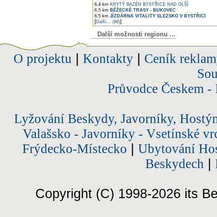
6,4 km
KRYTÝ BAZÉN BYSTŘICE NAD OLŠÍ
6,5 km
BĚŽECKÉ TRASY - BUKOVEC
6,5 km
JÍZDÁRNA VITALITY SLEZSKO V BYSTŘICI
[
]
Další... (96)
Další možnosti regionu ...
O projektu
|
Kontakty
|
Ceník reklam
Sou
Průvodce Českem - 
Lyžování Beskydy, Javorníky, Hostý
Valašsko - Javorníky - Vsetínské vr
Frýdecko-Místecko
|
Ubytování Hos
Beskydech
|
Copyright (C) 1998-2026 its Be