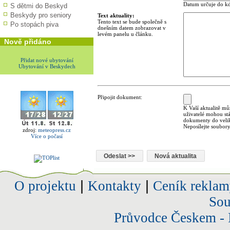
Datum určuje do kd
S dětmi do Beskyd
Beskydy pro seniory
Text aktuality:
Tento text se bude společně s
Po stopách piva
dnešním datem zobrazovat v
levém panelu u článku.
Nově přidáno
Přidat nové ubytování
Ubytování v Beskydech
Připojit dokument:
K Vaší aktualitě mů
uživatelé mohou st
dokumenty do velik
Neposílejte soubory
zdroj:
meteopress.cz
Více o počasí
O projektu
|
Kontakty
|
Ceník reklam
Sou
Průvodce Českem - 