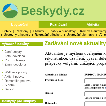
Beskydy.cz
Ubytování
Poznávání
Aktivita
Hotely
Penziony
Chalupy
Chatky a bungalovy
Kempy a autokem
|
|
|
|
Ubytovny a hostely
Rekreační střediska
Ubytování dle mapy
Výho
|
|
|
|
Zadávání nové aktuality
Výhodné balíčky
Jarní pobyty
Aktualitou je myšleno uveřejnění k
Letní dovolená
rekonstrukce, uzavření, výzva, důl
Podzim levněji
příspěvky vulgární, urážející, prop
Zimní dovolená
Wellness pobyty
Aktualita k článku:
BUDIŠOV NAD 
Aktivní pobyty
Přístupové heslo:
Romantika pro dva
S dětmi
Máte-li zájem vklád
kontaktujte nás na
Senioři
Název:
Vepište stručný a v
Beskydy pro skupiny
Datum do: