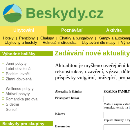
Beskydy.cz
Ubytování
Poznávání
Aktivita
Hotely
Penziony
Chalupy
Chatky a bungalovy
Kempy a autokem
|
|
|
|
Ubytovny a hostely
Rekreační střediska
Ubytování dle mapy
Výho
|
|
|
|
Zadávání nové aktuality
Výhodné balíčky
Jarní pobyty
Aktualitou je myšleno uveřejnění k
Letní dovolená
rekonstrukce, uzavření, výzva, důl
Podzim levněji
příspěvky vulgární, urážející, prop
Zimní dovolená
Wellness pobyty
Aktualita k článku:
SKALKA FAMILY
Aktivní pobyty
Přístupové heslo:
Romantika pro dva
S dětmi
Máte-li zájem vklád
kontaktujte nás na
Senioři
Název:
Vepište stručný a v
Beskydy pro skupiny
Datum do: