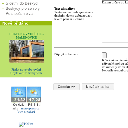
Datum určuje do kd
S dětmi do Beskyd
Beskydy pro seniory
Text aktuality:
Tento text se bude společně s
Po stopách piva
dnešním datem zobrazovat v
levém panelu u článku.
Nově přidáno
CHATA NA VYHLÍDCE -
MALENOVICE
Připojit dokument:
K Vaší aktualitě mů
uživatelé mohou st
dokumenty do velik
Přidat nové ubytování
Neposílejte soubory
Ubytování v Beskydech
zdroj:
meteopress.cz
Více o počasí